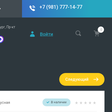
+7 (981) 777-14-77
•
рг, Пр-кт
0
Войти
Следующий
русная
В наличии