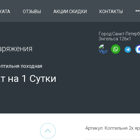
••
КАТА
ОТЗЫВЫ
АКЦИИ СКИДКИ
КОНТАКТЫ
Город Санкт-Петербу
Энгельса 126к1
наряжения
птильня походная
т на 1 Сутки
Артикул:
Коптильня 2х я