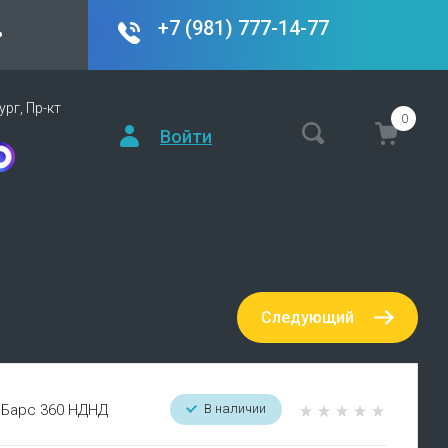
+7 (981) 777-14-77
•
рг, Пр-кт
0
Войти
Следующий
 Барс 360 НДНД
В наличии